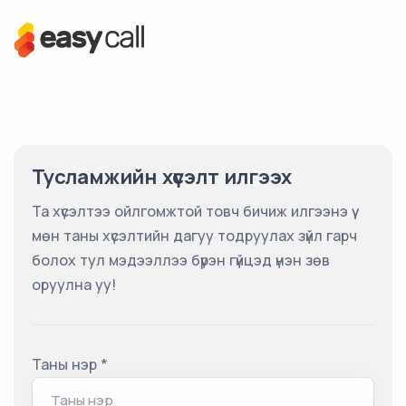
Тусламжийн хүсэлт илгээх
Та хүсэлтээ ойлгомжтой товч бичиж илгээнэ үү
мөн таны хүсэлтийн дагуу тодруулах зүйл гарч
болох тул мэдээллээ бүрэн гүйцэд үнэн зөв
оруулна уу!
Таны нэр *