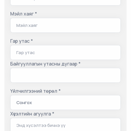
Мэйл хаяг *
Гар утас *
Байгууллагын утасны дугаар *
Үйлчилгээний төрөл *
Хүсэлтийн агуулга *