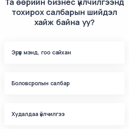
Та өөрийн бизнес үйлчилгээнд
тохирох салбарын шийдэл
хайж байна уу?
Эрүүл мэнд, гоо сайхан
Боловсролын салбар
Худалдаа үйлчилгээ