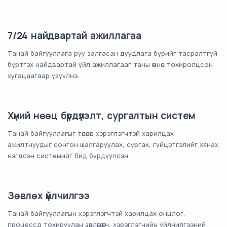
7/24 найдвартай ажиллагаа
Танай байгууллага руу залгасан дуудлага бүрийг тасралтгүй
бүртгэх найдвартай үйл ажиллагааг таны өмнөөс тохиролцсон
хугацаагаар үзүүлнэ.
Хүний нөөц бүрдүүлэлт, сургалтын систем
Танай байгууллагыг төлөөлөн хэрэглэгчтэй харилцах
ажилтнуудыг сонгон шалгаруулах, сургах, гүйцэтгэлийг хянах
нэгдсэн системийг бид бүрдүүлсэн.
Зөвлөх үйлчилгээ
Танай байгууллагын хэрэглэгчтэй харилцах онцлог,
процессд тохируулан зөвлөгөө өгч, хэрэглэгчийн үйлчилгээний