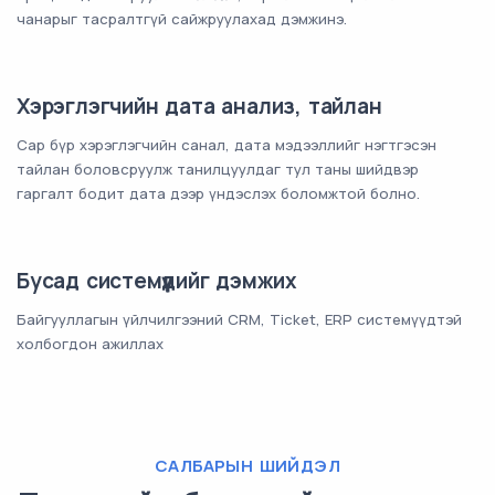
чанарыг тасралтгүй сайжруулахад дэмжинэ.
Хэрэглэгчийн дата анализ, тайлан
Сар бүр хэрэглэгчийн санал, дата мэдээллийг нэгтгэсэн
тайлан боловсруулж танилцуулдаг тул таны шийдвэр
гаргалт бодит дата дээр үндэслэх боломжтой болно.
Бусад системүүдийг дэмжих
Байгууллагын үйлчилгээний CRM, Ticket, ERP системүүдтэй
холбогдон ажиллах
САЛБАРЫН ШИЙДЭЛ