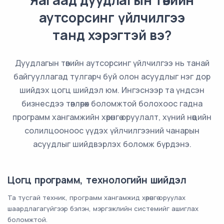
аутсорсинг үйлчилгээ
танд хэрэгтэй вэ?
Дуудлагын төвийн аутсорсинг үйлчилгээ нь танай
байгууллагад тулгарч буй олон асуудлыг нэг дор
шийдэх цогц шийдэл юм. Ингэснээр та үндсэн
бизнесдээ төвлөрөх боломжтой болохоос гадна
программ хангамжийн хөрөнгө оруулалт, хүний нөөцийн
солилцооноос үүдэх үйлчилгээний чанарын
асуудлыг шийдвэрлэх боломж бүрдэнэ.
Цогц программ, технологийн шийдэл
Та тусгай техник, программ хангамжид хөрөнгө оруулах
шаардлагагүйгээр бэлэн, мэргэжлийн системийг ашиглах
боломжтой.