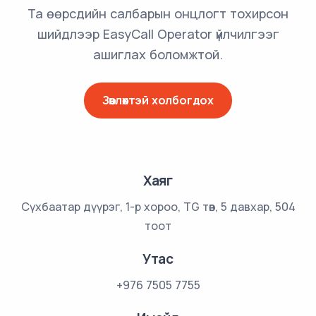
Та өөрсдийн салбарын онцлогт тохирсон
шийдлээр EasyCall Operator үйлчилгээг
ашиглах боломжтой.
Зөвлөхтэй холбогдох
Хаяг
Сүхбаатар дүүрэг, 1-р хороо,
TG төв, 5 давхар, 504
тоот
Утас
+976 7505 7755