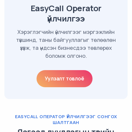
EasyCall Operator
үйлчилгээ
Хэрэглэгчийн үйлчилгээг мэргэжлийн
түвшинд, таны байгууллагыг төлөөлөн
үзүүлж, та үндсэн бизнесдээ төвлөрөх
боломж олгоно.
Уулзалт товлоё
EASYCALL ОПЕРАТОР ҮЙЛЧИЛГЭЭГ СОНГОХ
ШАЛТГААН
Яагаад дуудлагын төвийн